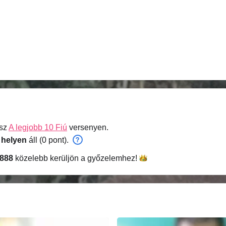
esz
A legjobb 10 Fiú
versenyen.
 helyen
áll (0 pont).
888
közelebb kerüljön a
győzelemhez!