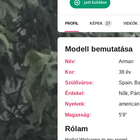
Jatt küldése
PROFIL
KÉPEK
27
VIDEÓK
Modell bemutatása
Név:
Arman
Kor:
38 év
Szülőváros:
Spain, B
Érdekel:
Nők, Pár
Nyelvek:
american
Magasság:
5'9"
Rólam
Hello! Welcome to my room!