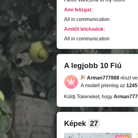
Ami felizgat:
All in communication
Amitől lelohadok:
All in communication
A legjobb 10 Fiú
Arman777888
részt v
A modell jelenleg az
1245
Küldj Tokeneket, hogy
Arman777
Képek
27
INGYEN