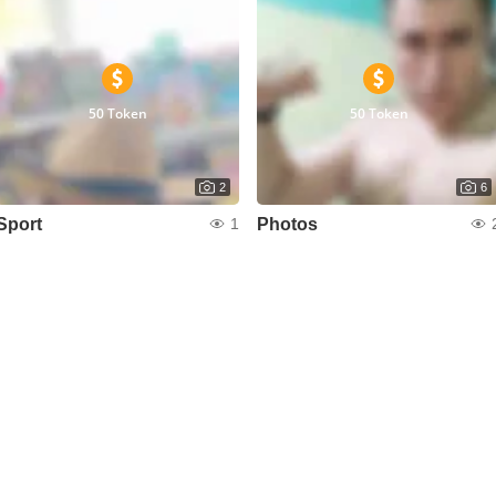
50 Token
50 Token
2
6
Sport
Photos
1