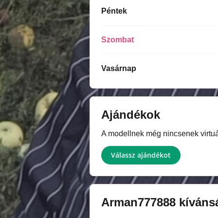
Péntek
Szombat
Vasárnap
Ajándékok
A modellnek még nincsenek virtuál
Válassz ajándékot
Arman777888
kívánsá