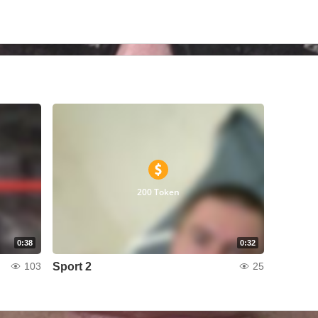
200 Token
0:38
0:32
Sport 2
103
25