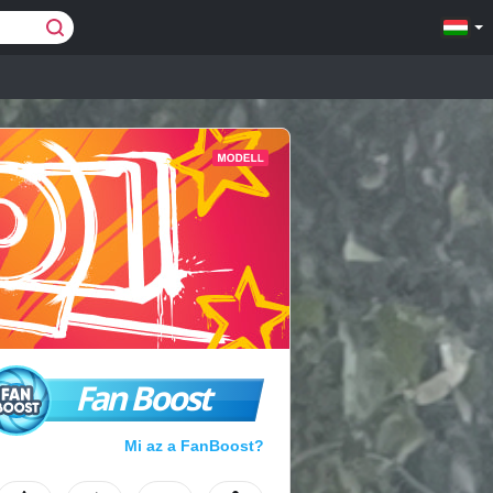
Fan Boost
Mi az a FanBoost?