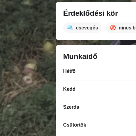
Érdeklődési kör
csevegés
nincs 
Munkaidő
Hétfő
Kedd
Szerda
Csütörtök