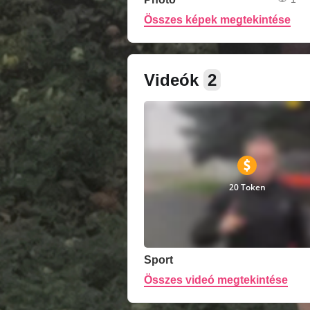
Összes képek megtekintése
Videók
2
20 Token
Sport
Összes videó megtekintése