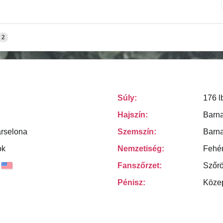
2
Súly:
176 l
Hajszín:
Barn
arselona
Szemszín:
Barn
ok
Nemzetiség:
Fehé
Fanszőrzet:
Szőr
Pénisz:
Köze