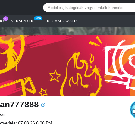
IÓ
VERSENYEK
KEUMSHOW APP
an777888
pain
özvetítés: 07.08.26 6:06 PM