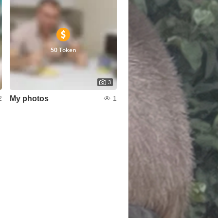
50 Token
3
My photos
2
1