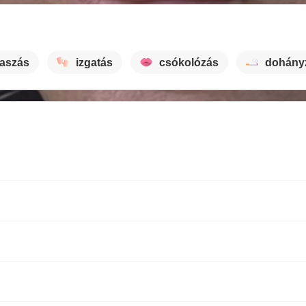
baszás
izgatás
csókolózás
dohány