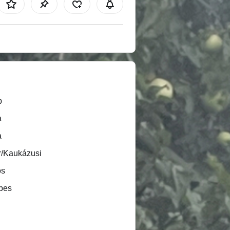
b
a
a
r/Kaukázusi
ös
pes