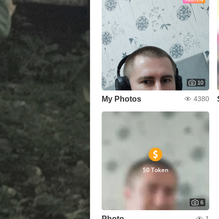
10
My Photos
4380
50 Token
6
Photo
1