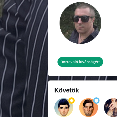
I want interesting communication
Borravaló kívánságért
Követők