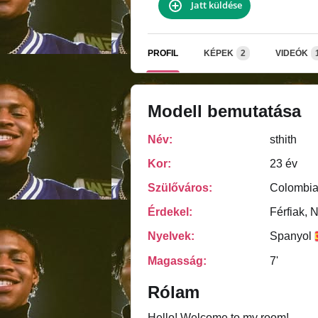
Jatt küldése
PROFIL
KÉPEK
2
VIDEÓK
Modell bemutatása
Név:
sthith
Kor:
23 év
Szülőváros:
Colombia
Érdekel:
Férfiak, 
Nyelvek:
Spanyol
Magasság:
7'
Rólam
Hello! Welcome to my room!