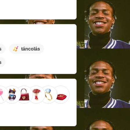
s
táncolás
s