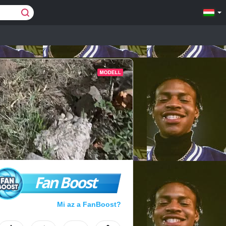
Fan Boost
Mi az a FanBoost?