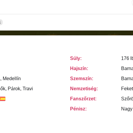
1
Súly:
176 l
Hajszín:
Barn
, Medellín
Szemszín:
Barn
Nők, Párok, Travi
Nemzetiség:
Feke
Fanszőrzet:
Szőr
Pénisz:
Nagy