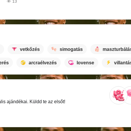
13
vetkőzés
simogatás
maszturbálá
erés
arcraélvezés
lovense
villantá
is ajándékai. Küldd te az elsőt!