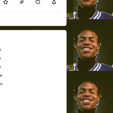
b
a
a
te
ös