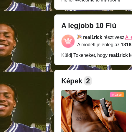
A legjobb 10 Fiú
real1rick
részt vesz
A l
A modell jelenleg az
1318
Küldj Tokeneket, hogy
real1rick
k
Képek
2
INGYEN