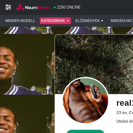
2250 ONLINE
MINDEN MODELL
KATEGÓRIÁK
ELŐZMÉNYEK
MINDEN AKC
real
23 év, C
Utolsó kö