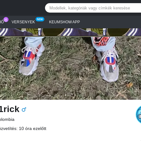
IÓ
VERSENYEK
KEUMSHOW APP
1rick
olombia
zvetítés: 10 óra ezelőtt