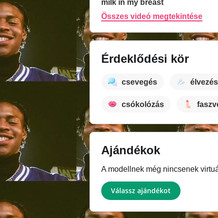
milk in my breast
Összes videó megtekintése
Érdeklődési kör
csevegés
élvezés
csókolózás
faszv
Ajándékok
A modellnek még nincsenek virtuál
Válassz ajándékot