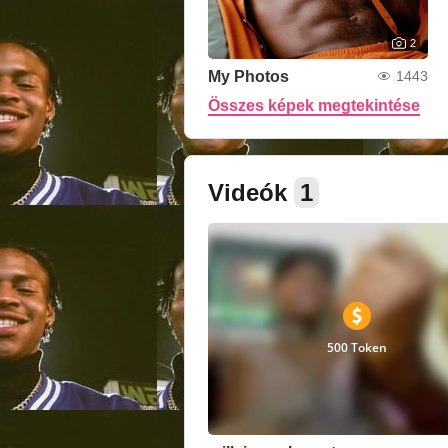
2
My Photos
1443
Összes képek megtekintése
Videók
1
500 Token