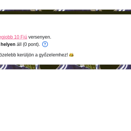
egjobb 10 Fiú
versenyen.
 helyen
áll (0 pont).
özelebb kerüljön a
győzelemhez!