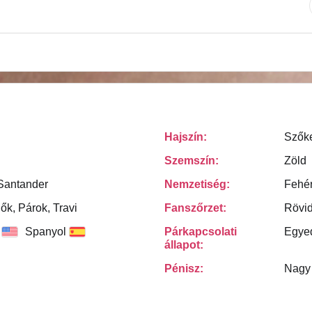
Hajszín:
Szők
Szemszín:
Zöld
Santander
Nemzetiség:
Fehé
Nők, Párok, Travi
Fanszőrzet:
Rövid
Spanyol
Párkapcsolati
Egye
állapot:
Pénisz:
Nagy