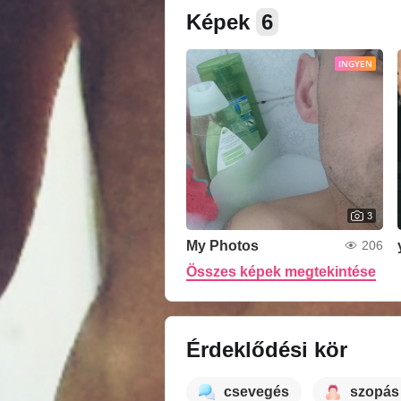
Képek
6
INGYEN
3
My Photos
206
Összes képek megtekintése
Érdeklődési kör
csevegés
szopás