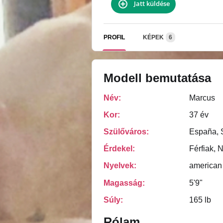
Jatt küldése
PROFIL
KÉPEK
6
Modell bemutatása
Név:
Marcus
Kor:
37 év
Szülőváros:
España, 
Érdekel:
Férfiak, 
Nyelvek:
american
Magasság:
5'9"
Súly:
165 lb
Rólam