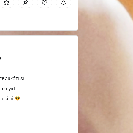
e
r/Kaukázusi
re nyírt
dülálló