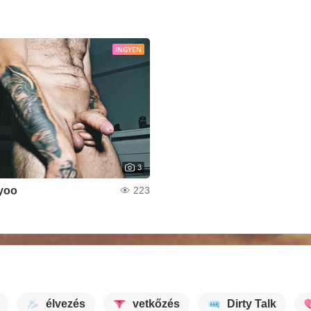
INGYEN
3
yoo
223
élvezés
vetkőzés
Dirty Talk