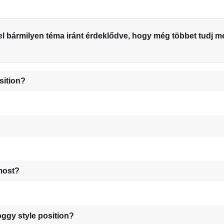
fel bármilyen téma iránt érdeklődve, hogy még többet tudj m
sition?
 most?
oggy style position?