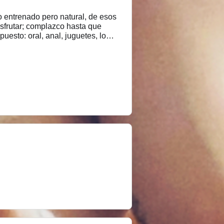
isfrutar; complazco hasta que
uesto: oral, anal, juguetes, lo
cabas temblando.