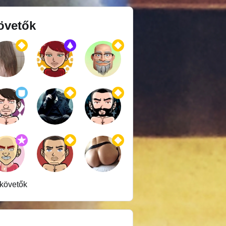
övetők
 követők