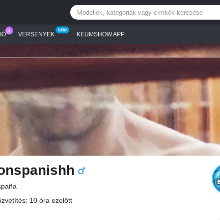
IÓ
VERSENYEK
KEUMSHOW APP
lonspanishh
spaña
zvetítés: 10 óra ezelőtt