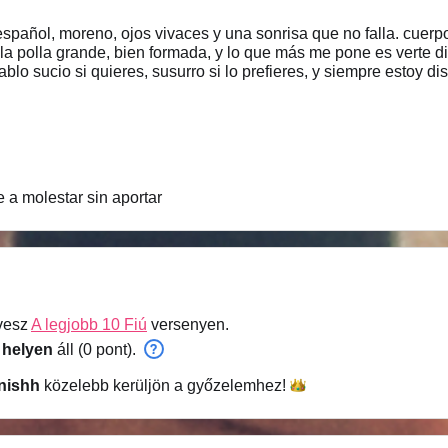
no, ojos vivaces y una sonrisa que no falla. cuerpo entrenado pero natural, de esos
 la polla grande, bien formada, y lo que más me pone es verte d
lo sucio si quieres, susurro si lo prefieres, y siempre estoy disp
to y me flipa que me mandes. Ven a mi cuarto y ya verás cómo a
 a molestar sin aportar
vesz
A legjobb 10 Fiú
versenyen.
 helyen
áll (0 pont).
nishh
közelebb kerüljön a
győzelemhez!