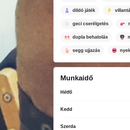
dildó játék
villant
geci cserélgetés
dupla behatolás
segg ujjazás
nyel
Munkaidő
Hétfő
Kedd
Szerda