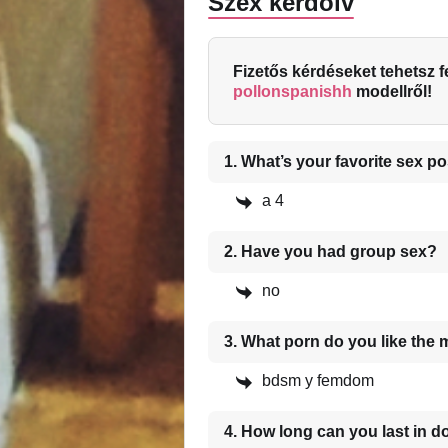
Szex kérdőív
Fizetős kérdéseket tehetsz 
pollonspanishh
modellről!
1. What’s your favorite sex po
a 4
2. Have you had group sex?
no
3. What porn do you like the
bdsm y femdom
4. How long can you last in d