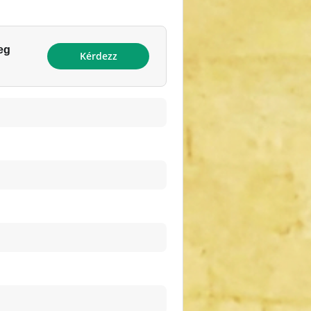
eg
Kérdezz