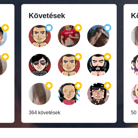
Követések
K
364 követések
50