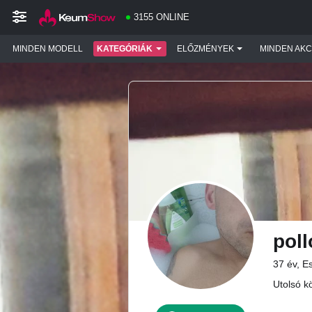
3155 ONLINE
MINDEN MODELL
KATEGÓRIÁK
ELŐZMÉNYEK
MINDEN AKC
pol
37 év, E
Utolsó kö