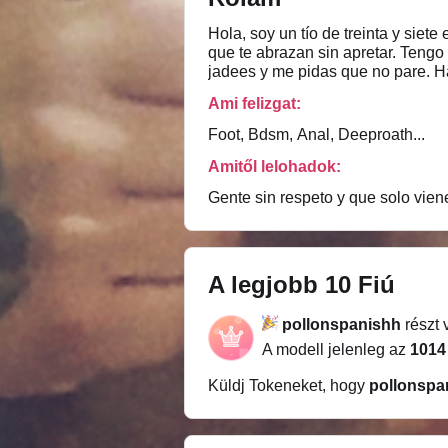
Hola, soy un tío de treinta y siete español, more
que te abrazan sin apretar. Tengo
jadees y me pidas que no pare. Hab
que te excite. Soy limpio, discre
Ami felizgat:
Foot, Bdsm, Anal, Deeproath...
Amitől lelohadok:
Gente sin respeto y que solo viene
A legjobb 10 Fiú
pollonspanishh
részt 
A modell jelenleg az
1014
Küldj Tokeneket, hogy
pollonspa