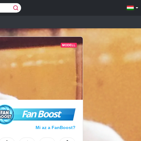
Fan Boost
Mi az a FanBoost?