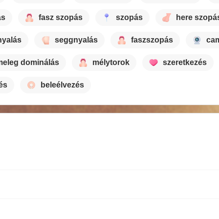
ás
fasz szopás
szopás
here szopá
nyalás
seggnyalás
faszszopás
ca
meleg dominálás
mélytorok
szeretkezés
és
beleélvezés