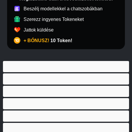
Beszélj modellekkel a chatszobákban
Szerezz ingyenes Tokeneket
Jattok küldése
+ BÓNUSZ!
10 Token!
A legjobb Privátak
Anal
Biszexuális
Egyetemista
Hetero
Izmos