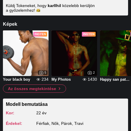
Küldj Tokeneket, hogy
karllhil
közelebb kerüljön
a
győzelemhez!
Képek
INGYEN
INGYEN
5
2
234
1430
Your black boy
My Photos
Happy san patricio
Az összes megtekintése
Modell bemutatása
Kor:
22 év
Érdekel:
Férfiak, Nők, Párok, Travi