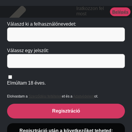
Iratkozzon fel
Belépés
most
Válaszd ki a felhasználónevedet:
Válassz egy jelszót:
Elmúltam 18 éves.
Elolvastam a
Szerződési feltételek
et és a
Adatvédelem
ot.
Regisztráció
Regisztráció után a következőket teheted: