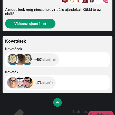
A modellnek még nincsenek virtuális ajándékai. Küldd te az
elsőt!
Válassz ajándékot
Követések
+407
Követések
+407
követések
+176
Követők
+176
követők
Belépés
Csatlakozás