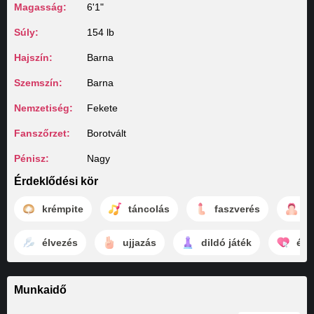
Magasság:
6'1"
Súly:
154 lb
Hajszín:
Barna
Szemszín:
Barna
Nemzetiség:
Fekete
Fanszőrzet:
Borotvált
Pénisz:
Nagy
Érdeklődési kör
krémpite
táncolás
faszverés
m
élvezés
ujjazás
dildó játék
élv
Munkaidő